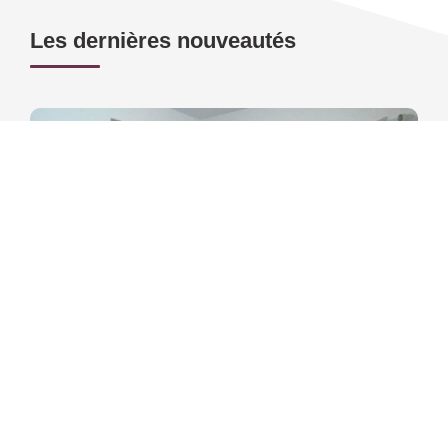
Les dernières nouveautés
PAU Secteur FACULTES
,
Pau
Loyer 410 €/mois
charges comprises
16
M²
Réf :
2765
1
Pièce(s)