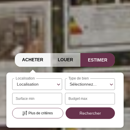
ACHETER
LOUER
ESTIMER
Localisation
Type de bien
Localisation
Sélectionnez...
Surface min
Budget max
Plus de critères