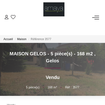
ACHETER
Biens Vendus
Accueil
Maison
Référence 3577
LOUER
MAISON GELOS - 5 pièce(s) - 168 m2
,
Gelos
GESTION
Vendu
ESTIMATION
5
pièce(s)
•
168
m²
•
Réf : 3577
NOS AGENCES