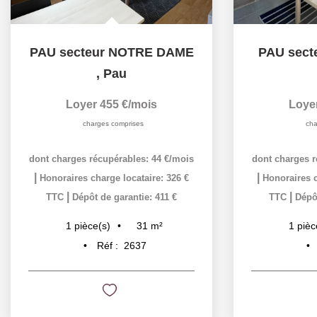
PAU secteur NOTRE DAME
PAU sect
,
Pau
Loyer 455 €/mois
Loye
charges comprises
cha
dont charges récupérables: 44 €/mois
dont charges r
|
|
Honoraires charge locataire: 326 €
Honoraires c
|
|
TTC
Dépôt de garantie: 411 €
TTC
Dépôt
31
m²
1
pièce(s)
1
pièc
Réf :
2637