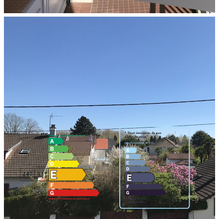
Appartement T2 à rénover dans petite copropriété au coeur de
Trespoey !
Beaux volumes
Les plus : Balcon et cave !
Vite appelez-nous...
Nos honoraires
Nous contacter
Diagnostics énergétiques