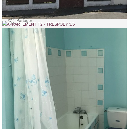
Imprimer
Partager
Nos honoraires
Nous contacter
14 BOULEVARD D'ALSACE LORRAINE
64000
PAU
Nous écrire
Voir le numéro