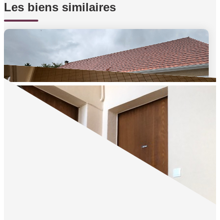
Les biens similaires
OUSSE
,
Ousse
Loyer 1 200 €/mois
|
|
Honoraires charge locataire: 950 € TTC
Dépôt de