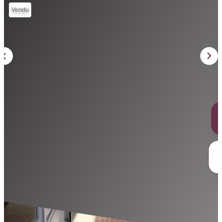
Vendu
Notre Équipe
Notre Expertise
Nos Partenaires
ACTUALITÉS
CONTACT
Description
Réf : DIM-MLFT
Attention nouveauté à ne pas manquer !