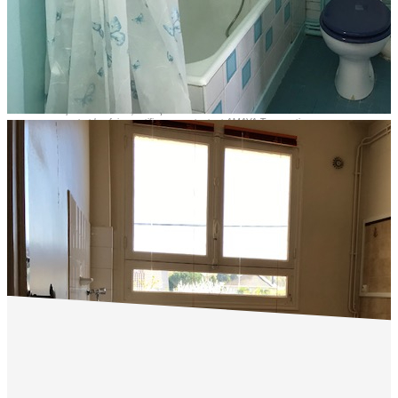
« Les informations recueillies sur ce formulaire sont enregistrées dans un fichier
informatisé par AMAYA Transaction pour gérer votre demande de contact. Elles sont
conservées pour la durée nécessaire à la gestion de la relation client dans le respect des
prescriptions légales applicables et sont destinées à nos conseillers Conformément à la
loi « informatique et libertés », vous pouvez exercer votre droit d'accès aux données
vous concernant et les faire rectifier en contactant AMAYA Transaction
immobilier@amaya64.fr. Nous vous informons de l'existence de la liste d'opposition au
démarchage téléphonique « Bloctel », sur laquelle vous pouvez vous inscrire ici :
https://www.bloctel.gouv.fr/
»