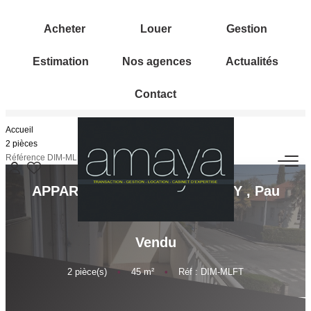
Acheter
Louer
Gestion
Estimation
Nos agences
Actualités
Contact
ACHETER
Accueil
Biens Vendus
2 pièces
Référence DIM-MLFT
LOUER
APPARTEMENT T2 - TRESPOEY
,
Pau
GESTION
Vendu
ESTIMATION
2
pièce(s)
•
45
m²
•
Réf : DIM-MLFT
NOS AGENCES