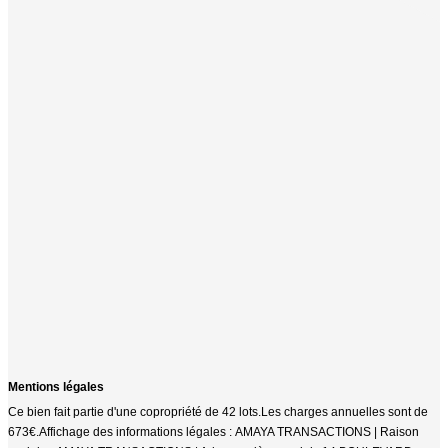
garantie: 1 200 €
112
m²
Réf :
64
5
pièce(s)
Mentions légales
Ce bien fait partie d'une copropriété de 42 lots.Les charges annuelles sont de
673€.
Affichage des informations légales : AMAYA TRANSACTIONS | Raison