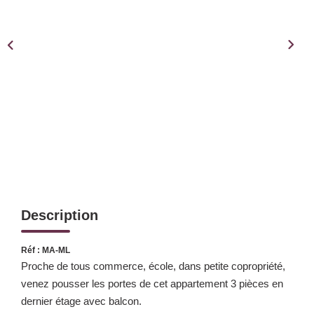
Notre Équipe
Notre Expertise
Nos Partenaires
ACTUALITÉS
CONTACT
Description
Réf : MA-ML
Proche de tous commerce, école, dans petite copropriété,
venez pousser les portes de cet appartement 3 pièces en
dernier étage avec balcon.