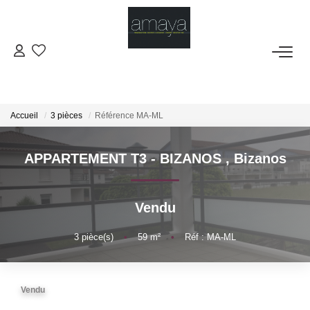
ACHETER
Biens Vendus
Accueil
3 pièces
Référence MA-ML
LOUER
APPARTEMENT T3 - BIZANOS
,
Bizanos
GESTION
Vendu
ESTIMATION
3
pièce(s)
•
59
m²
•
Réf : MA-ML
NOS AGENCES
Vendu