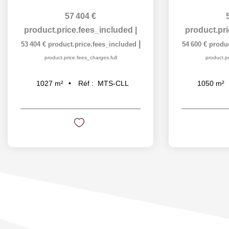
57 404 €
product.price.fees_included
|
product.pr
|
53 404 €
product.price.fees_included
54 600 €
produc
product.price.fees_charges.full
product.pr
Réf :
MTS-CLL
1027
m²
1050
m²