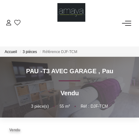
ACHETER
Biens Vendus
Accueil
3 pièces
Référence DJF-TCM
LOUER
PAU -T3 AVEC GARAGE
,
Pau
GESTION
Vendu
ESTIMATION
3
pièce(s)
•
55
m²
•
Réf : DJF-TCM
NOS AGENCES
Vendu