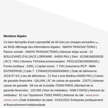
Mentions légales
Ce bien fait partie d'une copropriété de 60 lots.Les charges annuelles sont
de 903€.
Affichage des informations légales : AMAYA TRANSACTIONS |
Raison sociale : AMAYA TRANSACTIONS | Adresse siège social : 14
BOULEVARD D'ALSACE LORRAINE - 64000 PAU | Siret : 42298186000030
| RCS : PAU | Numero TVA Intracommunautaire : FR3142298186000030 |
Forme juridique : SARL | Capital social : 7 700 | Assurance RCP : MMA
ENTREPRISE |
Carte T : CPI64022016000009601 | Date de délivrance :
2019-07-04 | Lieu de délivrance : 21 Rue Louis Barthou 64000 PAU | Caisse
de garantie financière : GALIAN. | N° de caisse de garantie : 22675 | Adresse
caisse de garantie : 89 rue de la boétie-75008 PARIS | Montant de la
garantie financière : 120 000 | Nom du médiateur : ANM CONSO | Adresse du
médiateur : 62 rue Tiquetonne 75002 PARIS | Adresse du site :
www.anm-
conso.com
| Date d'obtention du label : 01/01/2021
Entreprise juridiquement
et financièrement indépendante