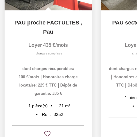
PAU proche FACTULTES
,
PAU sect
Pau
Loyer 435 €/mois
Loye
charges comprises
cha
dont charges récupérables:
dont charges r
|
|
100 €/mois
Honoraires charge
Honoraires c
|
|
locataire: 229 € TTC
Dépôt de
TTC
Dépôt
garantie: 335 €
1
pièc
21
m²
1
pièce(s)
Réf :
3252