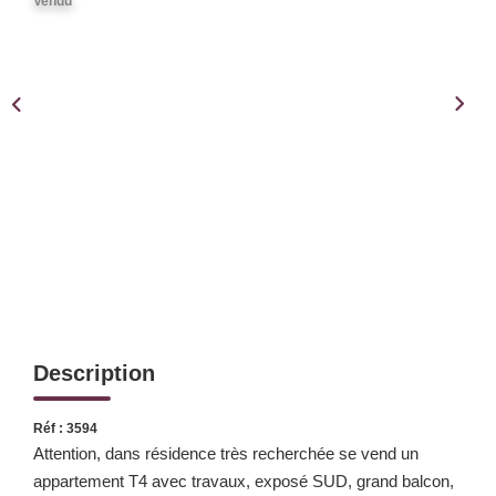
Notre Équipe
Vendu
Notre Expertise
Nos Partenaires
ACTUALITÉS
CONTACT
Description
Réf : 3594
Attention, dans résidence très recherchée se vend un
appartement T4 avec travaux, exposé SUD, grand balcon,