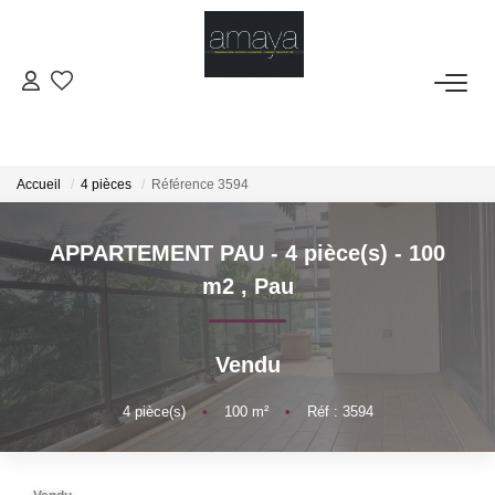
ACHETER
Biens Vendus
Accueil
4 pièces
Référence 3594
LOUER
APPARTEMENT PAU - 4 pièce(s) - 100
m2
,
Pau
GESTION
Vendu
ESTIMATION
4
pièce(s)
•
100
m²
•
Réf : 3594
NOS AGENCES