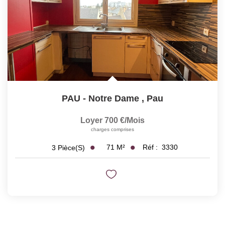
PAU - Notre Dame
,
Pau
Loyer 700 €/mois
charges comprises
71
M²
Réf :
3330
3
Pièce(s)