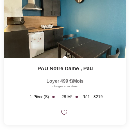
PAU Notre Dame
,
Pau
Loyer 499 €/mois
charges comprises
28
M²
Réf :
3219
1
Pièce(s)