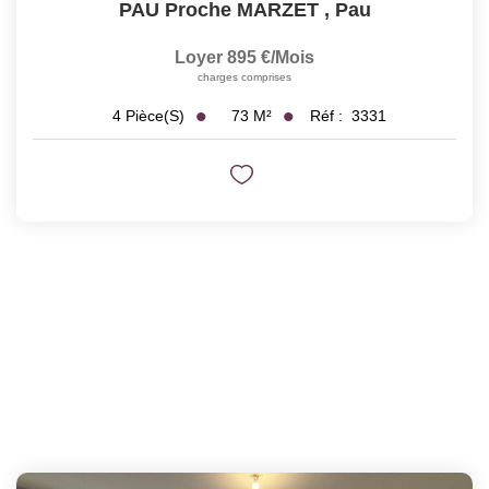
PAU Proche MARZET
,
Pau
Loyer 895 €/mois
charges comprises
73
M²
Réf :
3331
4
Pièce(s)