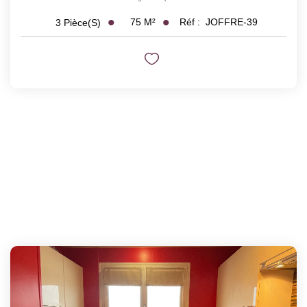
75
M²
Réf :
JOFFRE-39
3
Pièce(s)