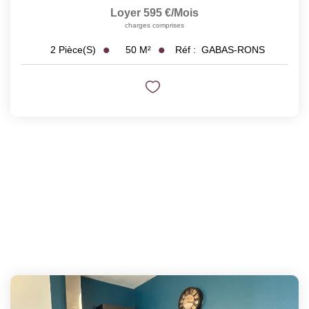
Loyer 595 €/mois
charges comprises
50
M²
Réf :
GABAS-RONS
2
Pièce(s)