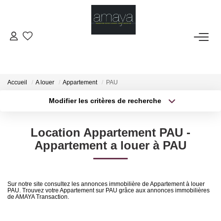
ACHETER
Biens Vendus
Accueil
A louer
Appartement
PAU
Modifier les critères de recherche
Type de transaction
Localisation
LOUER
Acheter
Localisation
Location Appartement PAU -
Type de bien
GESTION
Sélectionnez...
Surface min
Appartement a louer à PAU
Plus de critères
Budget max
ESTIMATION
Sur notre site consultez les annonces immobilière de Appartement à louer
PAU. Trouvez votre Appartement sur PAU grâce aux annonces immobilières
Créer une alerte
NOS AGENCES
de AMAYA Transaction.