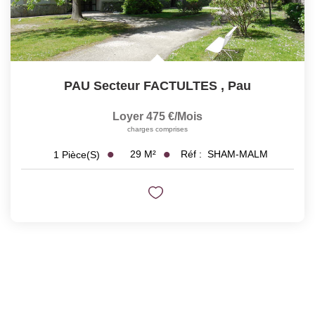
PAU Secteur FACTULTES
,
Pau
Loyer 475 €/mois
charges comprises
29
M²
Réf :
SHAM-MALM
1
Pièce(s)