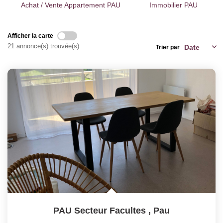
Notre Équipe
Achat / Vente Appartement PAU
Immobilier PAU
Notre Expertise
Nos Partenaires
Afficher la carte
21 annonce(s) trouvée(s)
Trier par
ACTUALITÉS
CONTACT
PAU Secteur Facultes
,
Pau