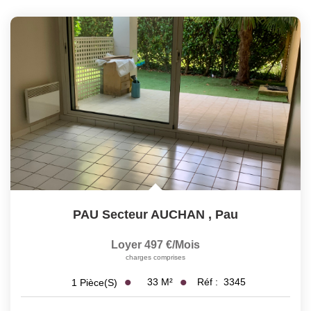
PAU Secteur AUCHAN
,
Pau
Loyer 497 €/mois
charges comprises
33
M²
Réf :
3345
1
Pièce(s)