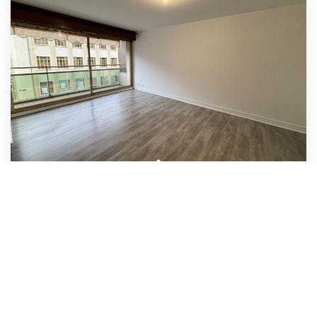
PAU - Bosquet
,
Pau
Loyer 900 €/mois
charges comprises
91
M²
Réf :
3303
3
Pièce(s)