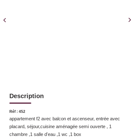
Notre Équipe
Notre Expertise
Nos Partenaires
ACTUALITÉS
CONTACT
Description
Réf : 452
appartement f2 avec balcon et ascenseur, entrée avec
placard, séjour,cuisine aménagée semi ouverte , 1
chambre ,1 salle d'eau ,1 wc ,1 box