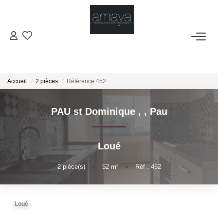
ACHETER
Biens Vendus
Accueil
2 pièces
Référence 452
LOUER
PAU st Dominique ,
,
Pau
GESTION
Loué
ESTIMATION
2
pièce(s)
•
52
m²
•
Réf : 452
NOS AGENCES
Loué