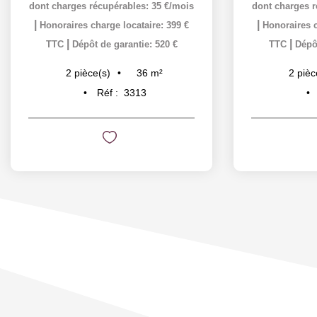
dont charges récupérables: 35 €/mois
dont charges r
|
|
Honoraires charge locataire: 399 €
Honoraires c
|
|
TTC
Dépôt de garantie: 520 €
TTC
Dépôt
36
m²
2
pièce(s)
2
pièc
Réf :
3313