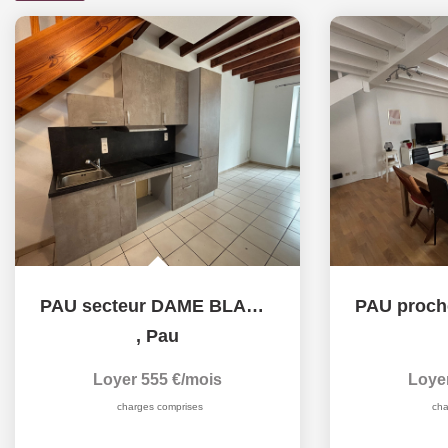
PAU secteur DAME BLANCHE
,
Pau
Loyer 555 €/mois
Loye
charges comprises
cha