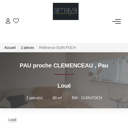
ACHETER
Biens Vendus
Accueil
2 pièces
Référence GUIN-FOCH
LOUER
PAU proche CLEMENCEAU
,
Pau
GESTION
Loué
ESTIMATION
2
pièce(s)
•
40
m²
•
Réf : GUIN-FOCH
NOS AGENCES
Loué