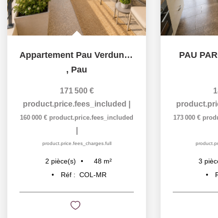
Appartement Pau Verdun, 2 pièces, parking
PAU PA
,
Pau
171 500 €
1
product.price.fees_included
|
product.pr
160 000 €
product.price.fees_included
173 000 €
prod
|
product.price.fees_charges.full
product.pr
48
m²
2
pièce(s)
3
pièc
Réf :
COL-MR