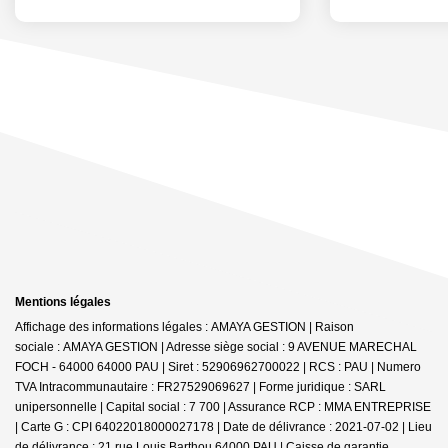
Mentions légales
Affichage des informations légales : AMAYA GESTION | Raison
sociale : AMAYA GESTION | Adresse siège social : 9 AVENUE MARECHAL
FOCH - 64000 64000 PAU | Siret : 52906962700022 | RCS : PAU | Numero
TVA Intracommunautaire : FR27529069627 | Forme juridique : SARL
unipersonnelle | Capital social : 7 700 | Assurance RCP : MMA ENTREPRISE
| Carte G : CPI 64022018000027178 | Date de délivrance : 2021-07-02 | Lieu
de délivrance : 21 rue Louis Barthou 64000 PAU | Caisse de garantie