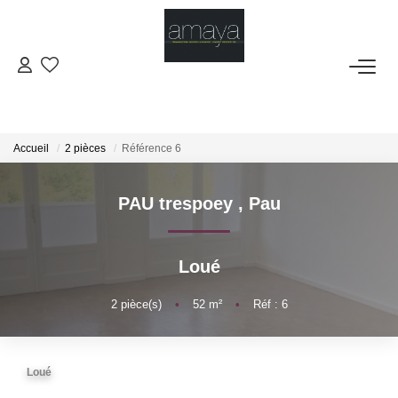
ACHETER
Biens Vendus
Accueil
2 pièces
Référence 6
LOUER
PAU trespoey
,
Pau
GESTION
Loué
ESTIMATION
2
pièce(s)
•
52
m²
•
Réf : 6
NOS AGENCES
Loué