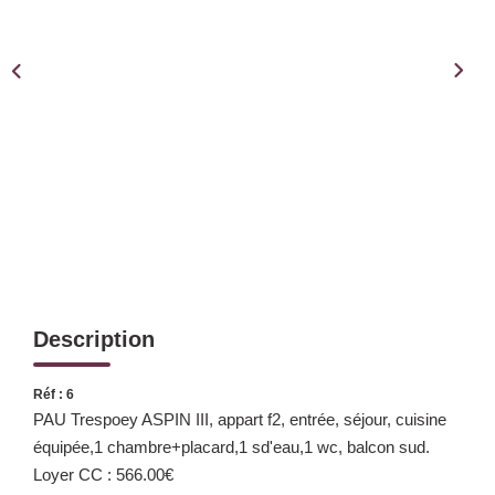
Notre Équipe
Notre Expertise
Nos Partenaires
ACTUALITÉS
CONTACT
Description
Réf : 6
PAU Trespoey ASPIN III, appart f2, entrée, séjour, cuisine
équipée,1 chambre+placard,1 sd'eau,1 wc, balcon sud.
Loyer CC : 566.00€