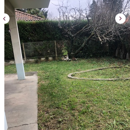
Notre Expertise
Nos Partenaires
ACTUALITÉS
CONTACT
Description
Réf : 94
Dans maison, grand T2 avec jardin privatif, entrée, séjour,
cuisine aménagée, 1 chambre, 1 coin bureau, 1 sdbain,
1WC