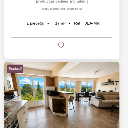
|
product.price.fees_included
product.price.fees_charges.full
17
m²
Réf :
JEA-MR
1
pièce(s)
Exclusif