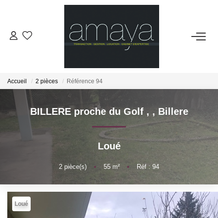
ACHETER
Biens Vendus
Accueil
2 pièces
Référence 94
LOUER
BILLERE proche du Golf ,
,
Billere
GESTION
Loué
ESTIMATION
2
pièce(s)
•
55
m²
•
Réf : 94
NOS AGENCES
Loué
Notre Équipe