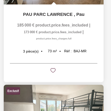
PAU PARC LAWRENCE
,
Pau
185 000 €
product.price.fees_included
|
|
173 000 €
product.price.fees_included
product.price.fees_charges.full
73
m²
Réf :
BAJ-MR
3
pièce(s)
Exclusif