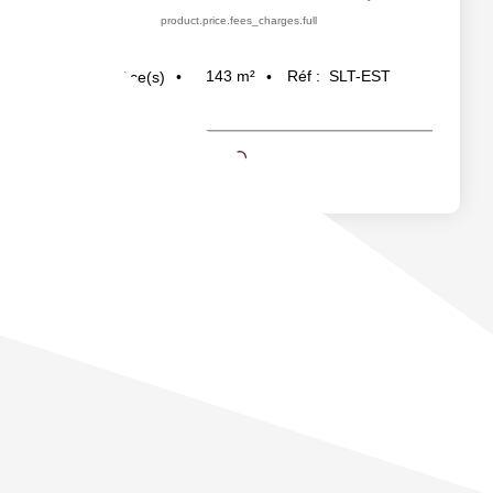
product.price.fees_charges.full
143
m²
Réf :
SLT-EST
4
pièce(s)