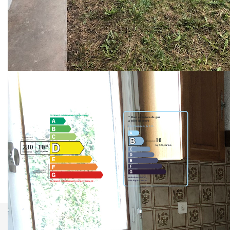
loyer: 540 € CC
pas de provisions sur charges : compteur d'eau individuelle
Dépot de garantie : 540 €
Honos : 427,68 € ttc dont edl 165 € surf hab : 55,21 m²
Nos honoraires
Nous contacter
Diagnostics énergétiques
Imprimer