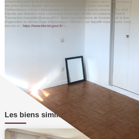
conservées pour la durée nécessaire à la gestion de la relation client dans le respect
des prescriptions légales applicables et sont destinées à nos conseillers
Conformément à la loi « informatique et libertés », vous pouvez exercer votre droit
d'accès aux données vous concernant et les faire rectifier en contactant AMAYA
Transaction immobilier@amaya64.fr. Nous vous informons de l'existence de la liste
d'opposition au démarchage téléphonique « Bloctel », sur laquelle vous pouvez vous
inscrire ici :
https://www.bloctel.gouv.fr/
»
Les biens similaires