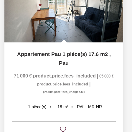
Appartement Pau 1 pièce(s) 17.6 m2
,
Pau
71 000 €
product.price.fees_included
|
65 000 €
|
product.price.fees_included
product.price.fees_charges.full
18
m²
Réf :
MR-NR
1
pièce(s)