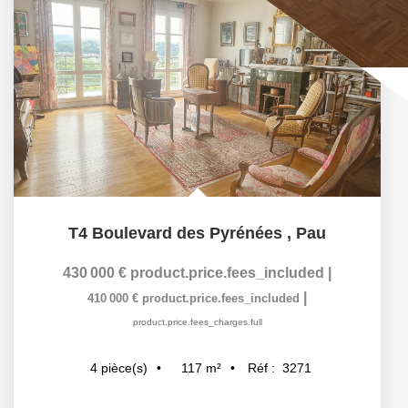
T4 Boulevard des Pyrénées
,
Pau
430 000 €
product.price.fees_included
|
|
410 000 €
product.price.fees_included
product.price.fees_charges.full
117
m²
Réf :
3271
4
pièce(s)