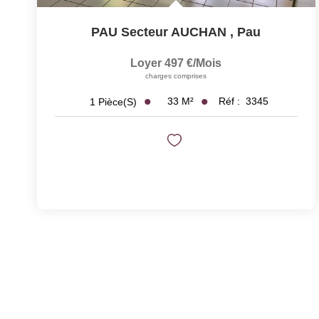
PAU Secteur AUCHAN
,
Pau
Loyer 497 €/mois
charges comprises
33
M²
Réf :
3345
1
Pièce(s)