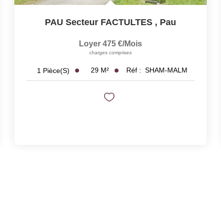
PAU Secteur FACTULTES
,
Pau
Loyer 475 €/mois
charges comprises
29
M²
Réf :
SHAM-MALM
1
Pièce(s)