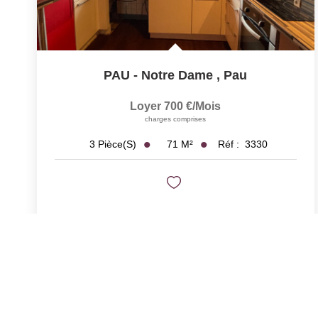
PAU - Notre Dame
,
Pau
Loyer 700 €/mois
charges comprises
71
M²
Réf :
3330
3
Pièce(s)