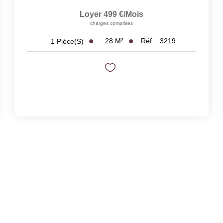
Loyer 499 €/mois
charges comprises
28
M²
Réf :
3219
1
Pièce(s)