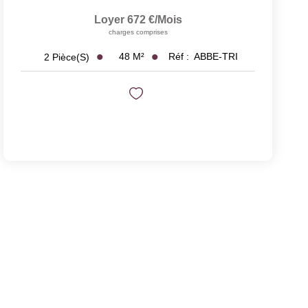
Loyer 672 €/mois
charges comprises
48
M²
Réf :
ABBE-TRI
2
Pièce(s)