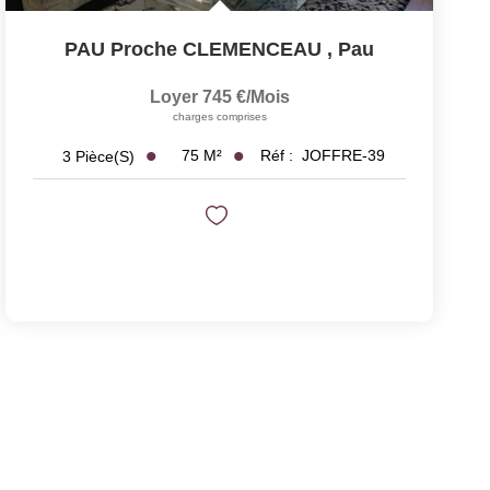
PAU Proche CLEMENCEAU
,
Pau
Loyer 745 €/mois
charges comprises
75
M²
Réf :
JOFFRE-39
3
Pièce(s)