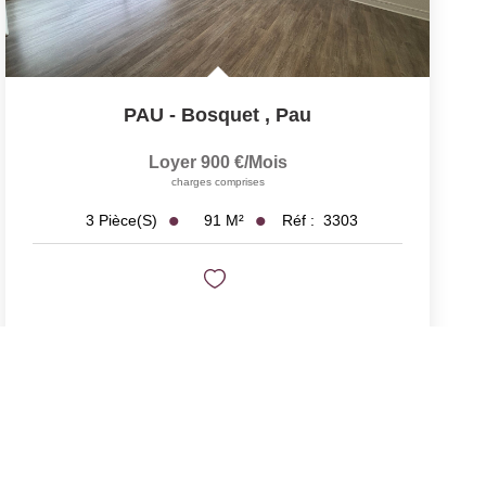
PAU - Bosquet
,
Pau
Loyer 900 €/mois
charges comprises
91
M²
Réf :
3303
3
Pièce(s)