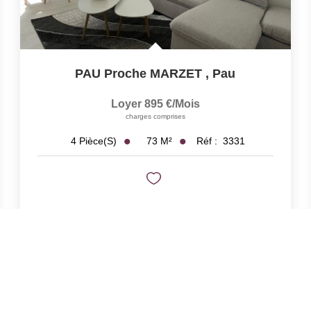
PAU Proche MARZET
,
Pau
Loyer 895 €/mois
charges comprises
73
M²
Réf :
3331
4
Pièce(s)