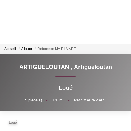
ACHETER
Biens Vendus
Accueil
A louer
Référence MAIRI-MART
LOUER
ARTIGUELOUTAN
,
Artigueloutan
GESTION
Loué
ESTIMATION
5
pièce(s)
•
130
m²
•
Réf : MAIRI-MART
NOS AGENCES
Loué
Notre Équipe