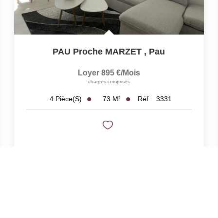
PAU Proche MARZET
,
Pau
Loyer 895 €/mois
charges comprises
73
M²
Réf :
3331
4
Pièce(s)