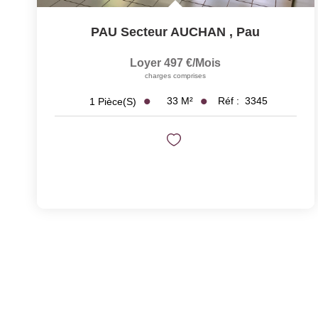
PAU Secteur AUCHAN
,
Pau
Loyer 497 €/mois
charges comprises
33
M²
Réf :
3345
1
Pièce(s)