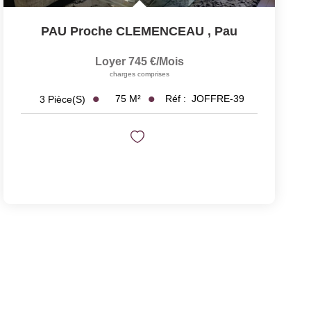
PAU Proche CLEMENCEAU
,
Pau
Loyer 745 €/mois
charges comprises
75
M²
Réf :
JOFFRE-39
3
Pièce(s)