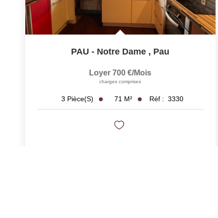
PAU - Notre Dame
,
Pau
Loyer 700 €/mois
charges comprises
71
M²
Réf :
3330
3
Pièce(s)