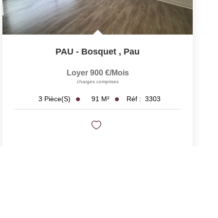
PAU - Bosquet
,
Pau
Loyer 900 €/mois
charges comprises
91
M²
Réf :
3303
3
Pièce(s)