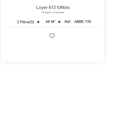
Loyer 672 €/mois
charges comprises
48
M²
Réf :
ABBE-TRI
2
Pièce(s)