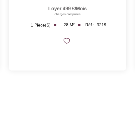
Loyer 499 €/mois
charges comprises
28
M²
Réf :
3219
1
Pièce(s)