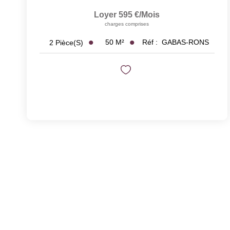
Loyer 595 €/mois
charges comprises
50
M²
Réf :
GABAS-RONS
2
Pièce(s)