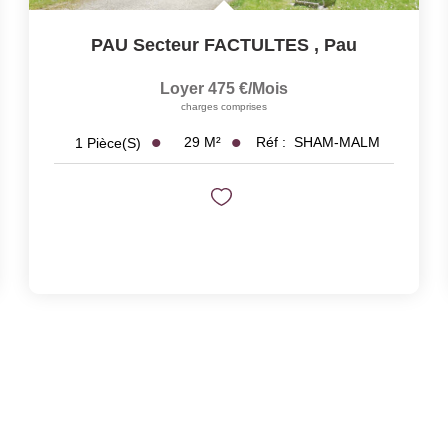
PAU Secteur FACTULTES
,
Pau
Loyer 475 €/mois
charges comprises
29
M²
Réf :
SHAM-MALM
1
Pièce(s)