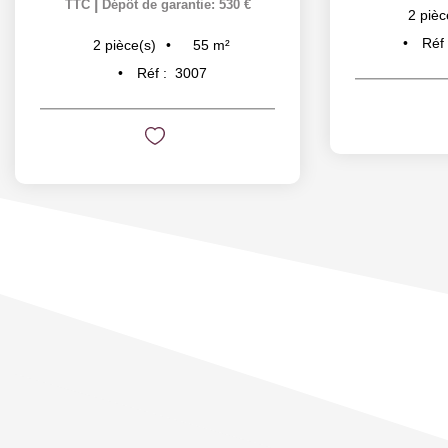
|
TTC
Dépôt de garantie: 530 €
2
pièc
Réf
55
m²
2
pièce(s)
Réf :
3007