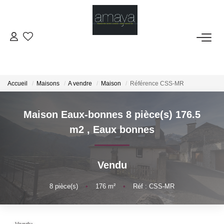
ACHETER
Biens Vendus
Accueil
Maisons
A vendre
Maison
Référence CSS-MR
LOUER
Maison Eaux-bonnes 8 pièce(s) 176.5
m2
,
Eaux bonnes
GESTION
Vendu
ESTIMATION
8
pièce(s)
•
176
m²
•
Réf : CSS-MR
NOS AGENCES