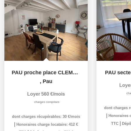
PAU proche place CLEMENCEAU
PAU secte
,
Pau
Loye
Loyer 560 €/mois
cha
charges comprises
dont charges r
|
Honoraires c
dont charges récupérables: 30 €/mois
|
TTC
Dépôt
|
Honoraires charge locataire: 412 €