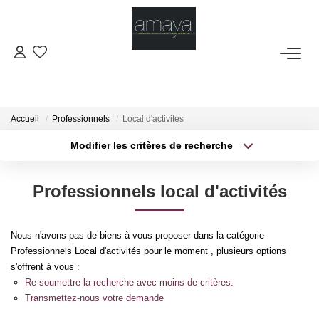
ACHETER
Biens Vendus
Accueil
Professionnels
Local d'activités
Modifier les critères de recherche
Type de transaction
Localisation
LOUER
Acheter
Localisation
Professionnels local d'activités
Type de bien
GESTION
Sélectionnez...
Surface min
Nous n'avons pas de biens à vous proposer dans la catégorie
Plus de critères
Budget max
ESTIMATION
Professionnels Local d'activités pour le moment , plusieurs options
s'offrent à vous :
Créer une alerte
Re-soumettre la recherche avec moins de critères.
NOS AGENCES
Transmettez-nous votre demande