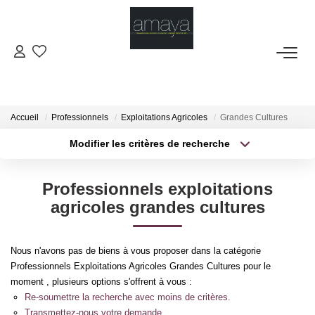
ACHETER
Biens Vendus
Accueil
Professionnels
Exploitations Agricoles
Grandes Cultures
Modifier les critères de recherche
Type de transaction
Localisation
LOUER
Acheter
Localisation
Professionnels exploitations
Type de bien
GESTION
Sélectionnez...
Surface min
agricoles grandes cultures
Plus de critères
Budget max
ESTIMATION
Nous n'avons pas de biens à vous proposer dans la catégorie
Professionnels Exploitations Agricoles Grandes Cultures pour le
Créer une alerte
NOS AGENCES
moment , plusieurs options s'offrent à vous :
Re-soumettre la recherche avec moins de critères.
Transmettez-nous votre demande