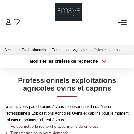
ACHETER
Biens Vendus
Accueil
Professionnels
Exploitations Agricoles
Ovins et caprins
Modifier les critères de recherche
Type de transaction
Localisation
LOUER
Acheter
Localisation
Professionnels exploitations
Type de bien
GESTION
Sélectionnez...
Surface min
agricoles ovins et caprins
Plus de critères
Budget max
ESTIMATION
Nous n'avons pas de biens à vous proposer dans la catégorie
Professionnels Exploitations Agricoles Ovins et caprins pour le moment
Créer une alerte
NOS AGENCES
, plusieurs options s'offrent à vous :
Re-soumettre la recherche avec moins de critères.
Transmettez-nous votre demande