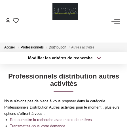
ACHETER
Biens Vendus
Accueil
Professionnels
Distribution
Autres activités
Modifier les critères de recherche
Type de transaction
Localisation
LOUER
Acheter
Localisation
Professionnels distribution autres
Type de bien
GESTION
Sélectionnez...
Surface min
activités
Plus de critères
Budget max
ESTIMATION
Nous n'avons pas de biens à vous proposer dans la catégorie
Professionnels Distribution Autres activités pour le moment , plusieurs
Créer une alerte
NOS AGENCES
options s'offrent à vous :
Re-soumettre la recherche avec moins de critères.
Transmettez-nous votre demande