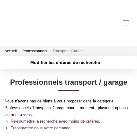
ACHETER
Biens Vendus
Accueil
Professionnels
Transport / Garage
Modifier les critères de recherche
LOUER
Localisation
Type de transaction
Professionnels transport / garage
GESTION
Type de bien
Surface min
Nous n'avons pas de biens à vous proposer dans la catégorie
ESTIMATION
Plus de critères
Budget max
Professionnels Transport / Garage pour le moment , plusieurs options
s'offrent à vous :
Créer une alerte
NOS AGENCES
Re-soumettre la recherche avec moins de critères.
Transmettez-nous votre demande
Notre Équipe