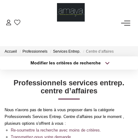
ACHETER
Biens Vendus
Accueil
Professionnels
Services Entrep.
Centre d’affaires
Modifier les critères de recherche
Type de transaction
Localisation
LOUER
Acheter
Localisation
Professionnels services entrep.
Type de bien
GESTION
Sélectionnez...
Surface min
centre d’affaires
Plus de critères
Budget max
ESTIMATION
Nous n'avons pas de biens à vous proposer dans la catégorie
Professionnels Services Entrep. Centre d’affaires pour le moment ,
Créer une alerte
NOS AGENCES
plusieurs options s'offrent à vous :
Re-soumettre la recherche avec moins de critères.
Transmettez-nous votre demande