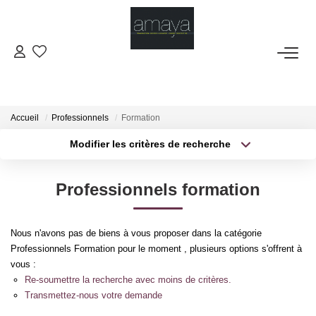
ACHETER
Biens Vendus
Accueil
Professionnels
Formation
Modifier les critères de recherche
Type de transaction
Localisation
LOUER
Acheter
Localisation
Professionnels formation
Type de bien
GESTION
Sélectionnez...
Surface min
Nous n'avons pas de biens à vous proposer dans la catégorie
Plus de critères
Budget max
ESTIMATION
Professionnels Formation pour le moment , plusieurs options s'offrent à
vous :
Créer une alerte
Re-soumettre la recherche avec moins de critères.
NOS AGENCES
Transmettez-nous votre demande