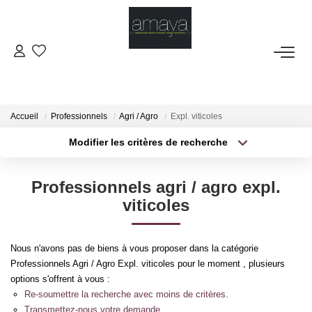
ACHETER
Biens Vendus
Accueil
Professionnels
Agri / Agro
Expl. viticoles
Modifier les critères de recherche
Type de transaction
Localisation
LOUER
Acheter
Localisation
Professionnels agri / agro expl.
Type de bien
GESTION
Sélectionnez...
Surface min
viticoles
Plus de critères
Budget max
ESTIMATION
Nous n'avons pas de biens à vous proposer dans la catégorie
Professionnels Agri / Agro Expl. viticoles pour le moment , plusieurs
Créer une alerte
NOS AGENCES
options s'offrent à vous :
Re-soumettre la recherche avec moins de critères.
Transmettez-nous votre demande