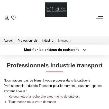
ACHETER
Biens Vendus
Accueil
Professionnels
Industrie
Transport
Modifier les critères de recherche
Type de transaction
Localisation
LOUER
Acheter
Localisation
Professionnels industrie transport
Type de bien
GESTION
Sélectionnez...
Surface min
Nous n'avons pas de biens à vous proposer dans la catégorie
Plus de critères
Budget max
ESTIMATION
Professionnels Industrie Transport pour le moment , plusieurs options
s'offrent à vous :
Créer une alerte
Re-soumettre la recherche avec moins de critères.
NOS AGENCES
Transmettez-nous votre demande