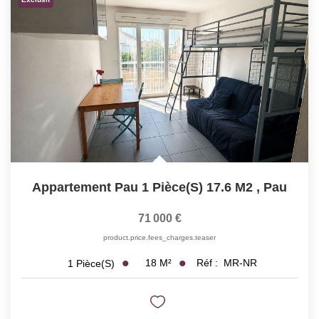
Notre Expertise
Nos Partenaires
ACTUALITÉS
CONTACT
Appartement Pau 1 Pièce(s) 17.6 M2
,
Pau
71 000 €
product.price.fees_charges.teaser
18
M²
Réf :
MR-NR
1
Pièce(s)