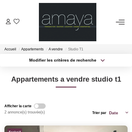
ACHETER
Biens Vendus
Accueil
Appartements
A vendre
Studio T1
Modifier les critères de recherche
LOUER
Localisation
Type de transaction
Surface min
Appartements a vendre studio t1
Type de bien
GESTION
Plus de critères
Budget max
ESTIMATION
Créer une alerte
Afficher la carte
2 annonce(s) trouvée(s)
Trier par
NOS AGENCES
Notre Équipe
Exclusif