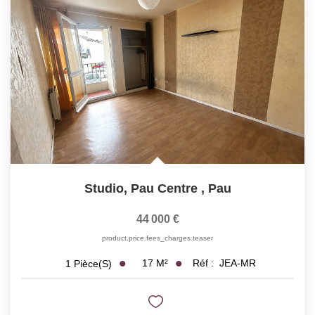
Studio, Pau Centre
,
Pau
44 000 €
product.price.fees_charges.teaser
17
M²
Réf :
JEA-MR
1
Pièce(s)