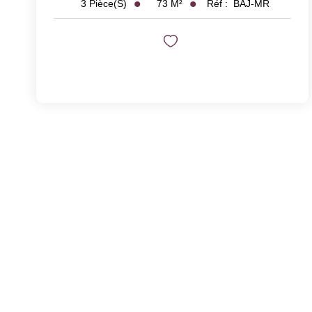
73
M²
Réf :
BAJ-MR
3
Pièce(s)