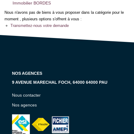
Notre Équipe
Immobilier BORDES
Notre Expertise
Nous n'avons pas de biens à vous proposer dans la catégorie pour le
moment , plusieurs options s'offrent à vous :
Nos Partenaires
Transmettez-nous votre demande
ACTUALITÉS
CONTACT
NOS AGENCES
9 AVENUE MARECHAL FOCH, 64000 64000 PAU
Nous contacter
Nos agences