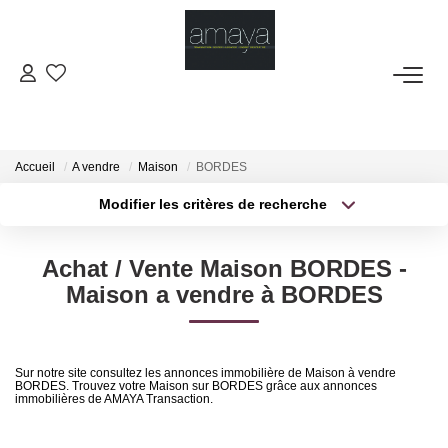
ACHETER
Biens Vendus
Accueil
A vendre
Maison
BORDES
Modifier les critères de recherche
Type de transaction
Localisation
LOUER
Acheter
Localisation
Achat / Vente Maison BORDES -
Type de bien
GESTION
Sélectionnez...
Surface min
Maison a vendre à BORDES
Plus de critères
Budget max
ESTIMATION
Sur notre site consultez les annonces immobilière de Maison à vendre
BORDES. Trouvez votre Maison sur BORDES grâce aux annonces
Créer une alerte
NOS AGENCES
immobilières de AMAYA Transaction.