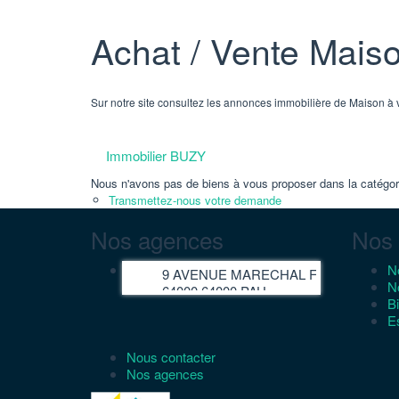
Achat / Vente Mais
Sur notre site consultez les annonces immobilière de Maison 
Immobilier BUZY
Nous n'avons pas de biens à vous proposer dans la catégorie
Transmettez-nous votre demande
Nos agences
Nos 
No
9 AVENUE MARECHAL FOCH,
No
64000 64000 PAU
B
E
Nous contacter
Nos agences