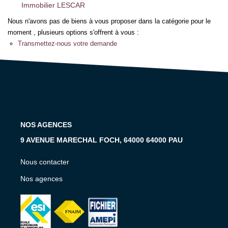
Notre Équipe
Immobilier LESCAR
Notre Expertise
Nous n'avons pas de biens à vous proposer dans la catégorie pour le
moment , plusieurs options s'offrent à vous :
Nos Partenaires
Transmettez-nous votre demande
ACTUALITÉS
CONTACT
NOS AGENCES
9 AVENUE MARECHAL FOCH, 64000 64000 PAU
Nous contacter
Nos agences