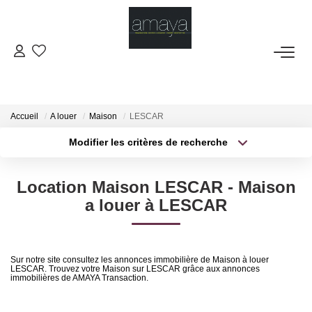
ACHETER
Biens Vendus
Accueil
A louer
Maison
LESCAR
Modifier les critères de recherche
Type de transaction
Localisation
LOUER
Acheter
Localisation
Location Maison LESCAR - Maison
Type de bien
GESTION
Sélectionnez...
Surface min
a louer à LESCAR
Plus de critères
Budget max
ESTIMATION
Sur notre site consultez les annonces immobilière de Maison à louer
LESCAR. Trouvez votre Maison sur LESCAR grâce aux annonces
Créer une alerte
NOS AGENCES
immobilières de AMAYA Transaction.