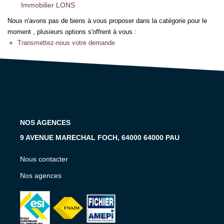
Notre Équipe
Immobilier LONS
Notre Expertise
Nous n'avons pas de biens à vous proposer dans la catégorie pour le
moment , plusieurs options s'offrent à vous :
Nos Partenaires
Transmettez-nous votre demande
ACTUALITÉS
CONTACT
NOS AGENCES
9 AVENUE MARECHAL FOCH, 64000 64000 PAU
Nous contacter
Nos agences