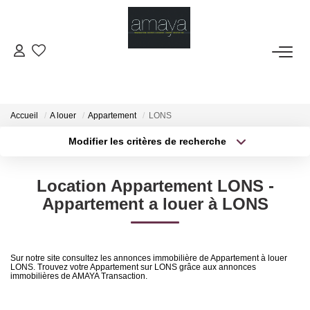
ACHETER
Biens Vendus
Accueil
A louer
Appartement
LONS
Modifier les critères de recherche
Type de transaction
Localisation
LOUER
Acheter
Localisation
Location Appartement LONS -
Type de bien
GESTION
Sélectionnez...
Surface min
Appartement a louer à LONS
Plus de critères
Budget max
ESTIMATION
Sur notre site consultez les annonces immobilière de Appartement à louer
LONS. Trouvez votre Appartement sur LONS grâce aux annonces
Créer une alerte
NOS AGENCES
immobilières de AMAYA Transaction.