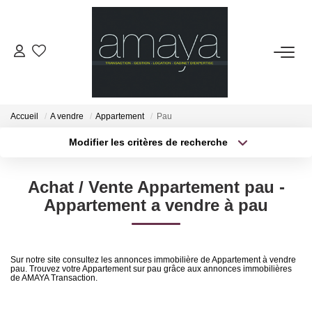
ACHETER
Biens Vendus
Accueil
A vendre
Appartement
Pau
Modifier les critères de recherche
LOUER
Localisation
Type de transaction
Surface min
Achat / Vente Appartement pau -
Type de bien
GESTION
Appartement a vendre à pau
Plus de critères
Budget max
ESTIMATION
Créer une alerte
Sur notre site consultez les annonces immobilière de Appartement à vendre
pau. Trouvez votre Appartement sur pau grâce aux annonces immobilières
NOS AGENCES
de AMAYA Transaction.
Notre Équipe